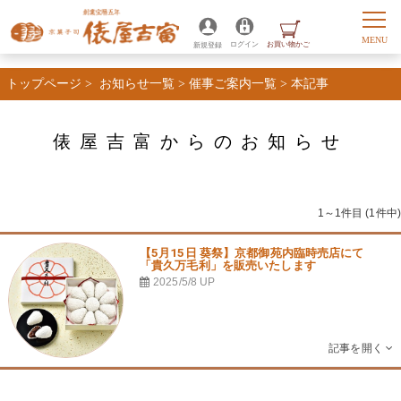
トップページ
>
お知らせ一覧
>
催事ご案内一覧
>
本記事
俵屋吉富からのお知らせ
1～1件目 (1件中)
【5月15日 葵祭】京都御苑内臨時売店にて
「貴久万毛利」を販売いたします
2025/5/8
UP