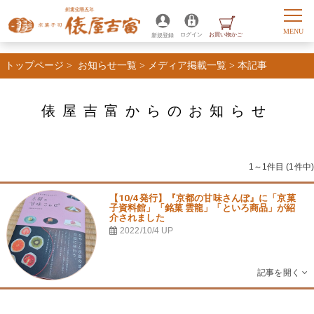
トップページ
>
お知らせ一覧
>
メディア掲載一覧
>
本記事
俵屋吉富からのお知らせ
1～1件目 (1件中)
【10/4発行】『京都の甘味さんぽ』に「京菓
子資料館」「銘菓 雲龍」「といろ商品」が紹
介されました
2022/10/4
UP