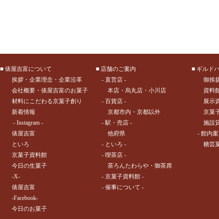
■
俵屋吉富について
■
店舗のご案内
■
ギルド
挨拶
・
企業理念
・
企業沿革
- 直営店 -
御挨
会社概要
・
俵屋吉富のお菓子
本店
・
烏丸店
・
小川店
資料
材料にこだわる京菓子創り
- 百貨店 -
展示
新着情報
京都市内
・
京都以外
京菓
- Instagram -
- 駅・売店 -
施設
俵屋吉富
他府県
- 館内案
といろ
- といろ -
糖芸
京菓子資料館
- 喫茶店 -
今日の生菓子
茶ろんたわらや
・
御茶席
-X-
- 京菓子資料館 -
俵屋吉富
- 催事について -
-Facebook-
今日のお菓子