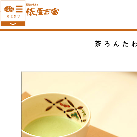
トップページ
>
店舗のご案内
>
茶ろんたわらや
> メニュー
茶ろんた