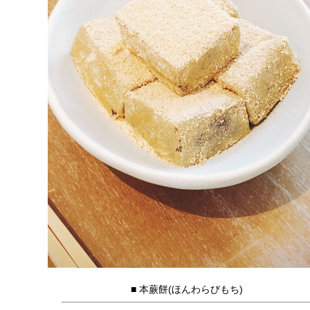
■ 本蕨餅(ほんわらびもち)