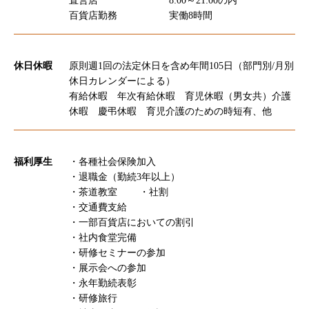
直営店
8:00～21:00の内
百貨店勤務
実働8時間
休日休暇
原則週1回の法定休日を含め年間105日（部門別/月別
休日カレンダーによる）
有給休暇 年次有給休暇 育児休暇（男女共）介護
休暇 慶弔休暇 育児介護のための時短有、他
福利厚生
・各種社会保険加入
・退職金（勤続3年以上）
・茶道教室 ・社割
・交通費支給
・一部百貨店においての割引
・社内食堂完備
・研修セミナーの参加
・展示会への参加
・永年勤続表彰
・研修旅行