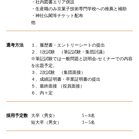
・社内図書エリア併設
・生産職のみ京菓子技術専門学校への推薦と補助
・神社仏閣等チケット配布
他
選考方法
１、履歴書・エントリーシートの提出
２、1次試験 （筆記試験・集団討議）
※筆記試験では一般問題と説明会-セミナーでの内容
を出題予定。
３、2次試験 （集団面接）
４、成績証明書・卒業証明書の提出
５、最終面接 （役員面接）
６、内々定
採用予定数
大卒（男女）
5～8名
短大卒（男女）
3～5名