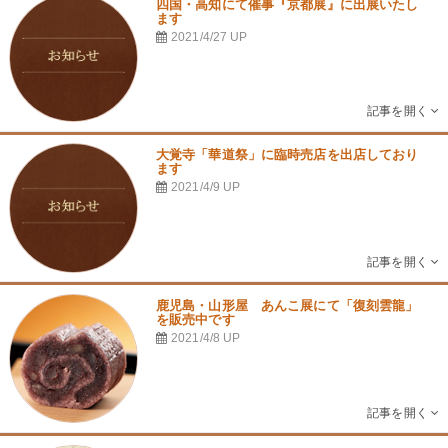
四国・高知にて催事『京都展』に出展いたし
ます
2021/4/27
UP
大覚寺「華道祭」に臨時売店を出店しており
ます
2021/4/9
UP
鹿児島・山形屋　あんこ展にて「復刻雲龍」
を販売中です
2021/4/8
UP