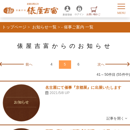
トップページ
>
お知らせ一覧
>
- 催事ご案内 一覧
俵屋吉富からのお知らせ
前へ
4
5
6
次へ
41～50件目 (55件中)
名古屋にて催事『京都展』に出展いたします
2021/5/8
UP