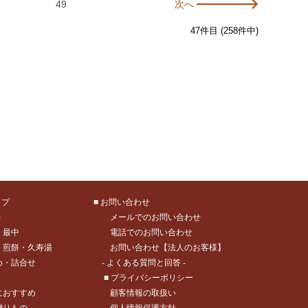
49
次へ
47件目 (258件中)
ップ
■
お問い合わせ
－
メールでのお問い合わせ
・
最中
電話でのお問い合わせ
・煎餅
・
久寿湯
お問い合わせ【法人のお客様】
め
・
詰合せ
- よくある質問と回答 -
■
プライバシーポリシー
におすすめ
顧客情報の取扱い