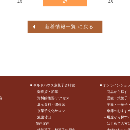
46
47
48
新着情報一覧 に戻る
■
ギルドハウス京菓子資料館
■
オンラインショ
御挨拶
・
沿革
－商品から探す
店
資料館概要/アクセス
雲龍
・
焼菓子
展示資料
・
御茶席
羊羹
・
干菓子
京菓子文化サロン
季節のおすす
施設貸出
－用途から探す-
- 館内案内 -
はじめての方