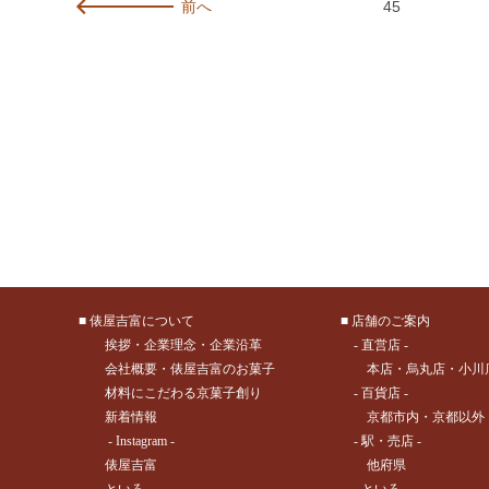
前へ
45
■
俵屋吉富について
■
店舗のご案内
挨拶
・
企業理念
・
企業沿革
- 直営店 -
会社概要
・
俵屋吉富のお菓子
本店
・
烏丸店
・
小川
材料にこだわる京菓子創り
- 百貨店 -
新着情報
京都市内
・
京都以外
- Instagram -
- 駅・売店 -
俵屋吉富
他府県